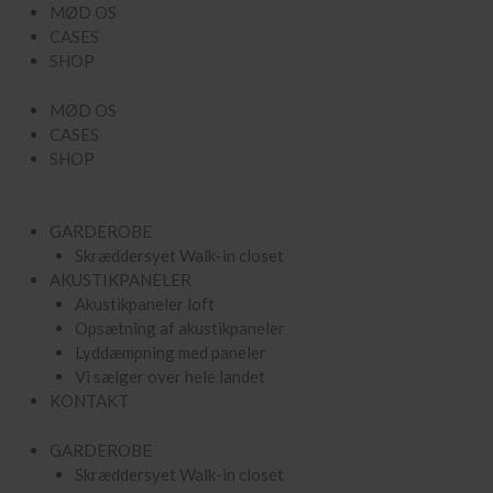
Gå
MØD OS
til
CASES
indholdet
SHOP
MØD OS
CASES
SHOP
GARDEROBE
Skræddersyet Walk-in closet
AKUSTIKPANELER
Akustikpaneler loft
Opsætning af akustikpaneler
Lyddæmpning med paneler
Vi sælger over hele landet
KONTAKT
GARDEROBE
Skræddersyet Walk-in closet