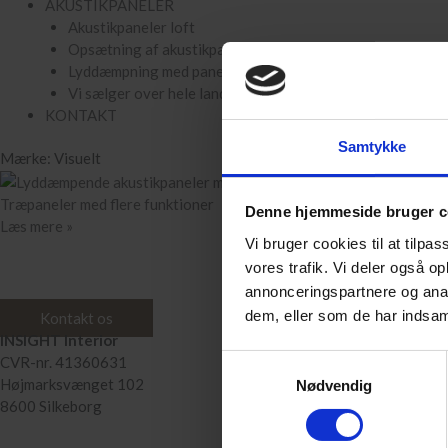
AKUSTIKPANELER
Akustikpaneler loft
Opsætning af akustikpaneler
Lyddæmpning med paneler
Vi sælger over hele landet
KONTAKT
Samtykke
Mærke: Visuelt
Træpaneler med flere funktioner
Denne hjemmeside bruger c
Læs mere »
Vi bruger cookies til at tilpas
vores trafik. Vi deler også 
annonceringspartnere og anal
dem, eller som de har indsaml
Kontakt os
INSIGHT Interior
Samtykkevalg
CVR-nr. 41360631
Højmarksvænget 102
Nødvendig
8600 Silkeborg