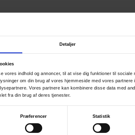
Detaljer
ookies
se vores indhold og annoncer, til at vise dig funktioner til sociale
Lad os hjælpe dig
oplysninger om din brug af vores hjemmeside med vores partnere i
Kontakt os i dag og book et uforpligtende besøg.
ysepartnere. Vores partnere kan kombinere disse data med andr
et fra din brug af deres tjenester.
Præferencer
Statistik