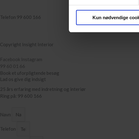
Telefon 99 600 166
info@insightinterior.dk
Kun nødvendige cook
Cookies
–
Privatlivspolitik
Handels & Leveringsbetingelser
Copyright Insight Interior
Facebook
Instagram
99 60 01 66
Book et uforpligtende besøg
Lad os give dig indsigt
25 års erfaring med indretning og interiør
Ring på: 99 600 166
Navn
Telefon